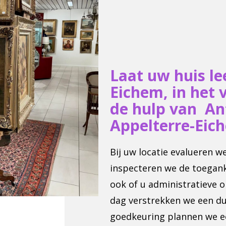
Laat uw huis l
Eichem, in het 
de hulp van An
Appelterre-Eic
Bij uw locatie evalueren 
inspecteren we de toegank
ook of u administratieve 
dag verstrekken we een duid
goedkeuring plannen we e