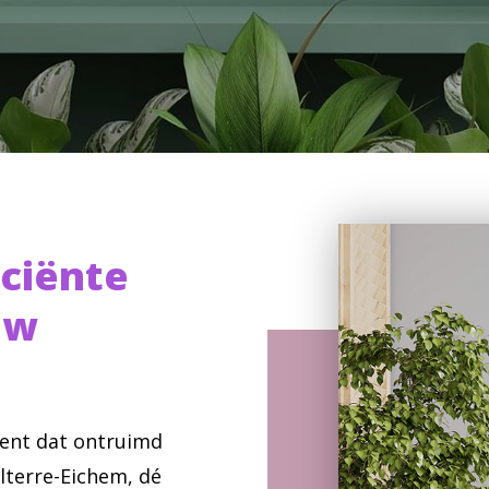
iciënte
uw
ment dat ontruimd
terre-Eichem, dé