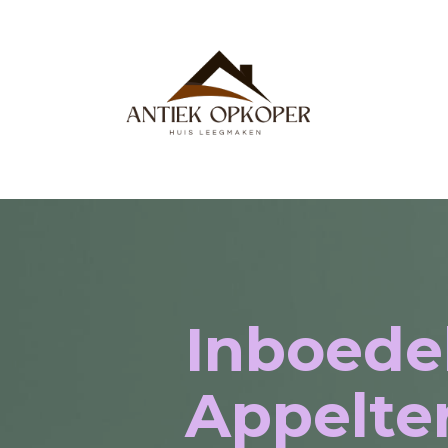
Inboede
Appelte