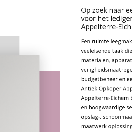
Op zoek naar e
voor het ledig
Appelterre-Eic
Een ruimte leegmak
veeleisende taak die
materialen, apparat
veiligheidsmaatreg
budgetbeheer en ee
Antiek Opkoper App
Appelterre-Eichem b
en hoogwaardige ser
opslag-, schoonmaak
maatwerk oplossinge