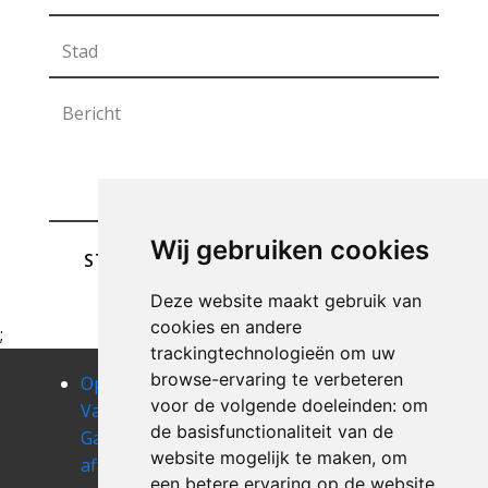
Wij gebruiken cookies
STUREN
Deze website maakt gebruik van
cookies en andere
;
trackingtechnologieën om uw
browse-ervaring te verbeteren
Opruimen
Opruimen
Opruimen
voor de volgende doeleinden:
om
Van Uw
Van Uw
Van Uw
de basisfunctionaliteit van de
Garage
Garage
Garage asse
website mogelijk te maken
,
om
affligem
alsemberg
Opruimen
een betere ervaring op de website