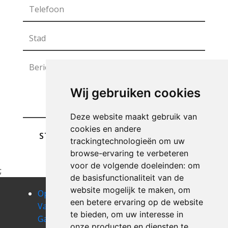
Wij gebruiken cookies
Deze website maakt gebruik van
cookies en andere
STUREN
trackingtechnologieën om uw
browse-ervaring te verbeteren
voor de volgende doeleinden:
om
;
de basisfunctionaliteit van de
website mogelijk te maken
,
om
Opruimen
Opruimen
Opruimen
een betere ervaring op de website
Van Uw
Van Uw
Van Uw
te bieden
,
om uw interesse in
Garage
Garage baal
Garage
onze producten en diensten te