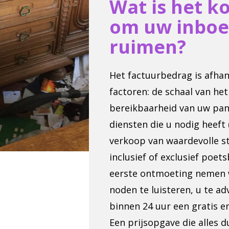
Wat is het k
om uw inboe
ruimen?
Het factuurbedrag is afhank
factoren: de schaal van het
bereikbaarheid van uw pand
diensten die u nodig heeft
verkoop van waardevolle s
inclusief of exclusief poetsb
eerste ontmoeting nemen 
noden te luisteren, u te a
binnen 24 uur een gratis en 
Een prijsopgave die alles d