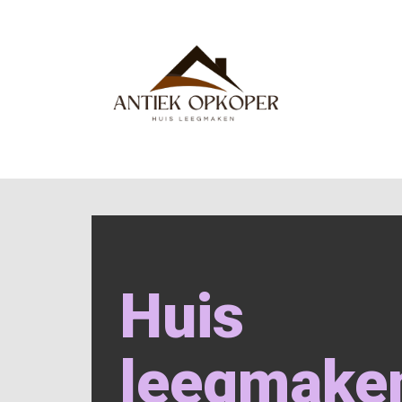
Huis
leegmake