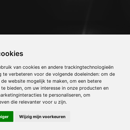
cookies
bruik van cookies en andere trackingtechnologieën
 te verbeteren voor de volgende doeleinden:
om de
an de website mogelijk te maken
,
om een betere
 te bieden
,
om uw interesse in onze producten en
arketinginteracties te personaliseren
,
om
uizen huppaye
ven die relevanter voor u zijn
.
uizen jandrain-jandrenouille
uizen geldenaken
eiger
Wijzig mijn voorkeuren