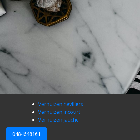
Verhuizen hevillers
Verhuizen incourt
Verhuizen jauche
0484648161