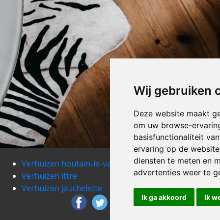
Wij gebruiken 
Deze website maakt ge
om uw browse-ervaring
basisfunctionaliteit v
ervaring op de website
diensten te meten en m
Verhuizen houtain-le-val
Verh
advertenties weer te ge
Verhuizen ittre
Verh
Verhuizen jauchelette
Verh
Ik ga akkoord
Ik w