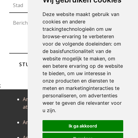
Deze website maakt gebruik van
cookies en andere
trackingtechnologieën om uw
browse-ervaring te verbeteren
voor de volgende doeleinden:
om
de basisfunctionaliteit van de
website mogelijk te maken
,
om
STUREN
een betere ervaring op de website
te bieden
,
om uw interesse in
onze producten en diensten te
;
meten en marketinginteracties te
personaliseren
,
om advertenties
Antiek
Antiek
Antiek baal
weer te geven die relevanter voor
attenrode
averbode
Antiek
u zijn
.
beersel
Antiek beert
Antiek
Antiek
Ik ga akkoord
begijnendijk
beigem
Antiek
Antiek