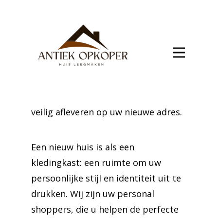
verhuis Acoz
Verhuizen naar Acoz wordt een
fluitje van een cent met onze
deskundige hulp. Wij nemen alle
zware taken over, van het zorgvuldig
inpakken van uw goederen tot het
veilig afleveren op uw nieuwe adres.
Een nieuw huis is als een
kledingkast: een ruimte om uw
persoonlijke stijl en identiteit uit te
drukken. Wij zijn uw personal
shoppers, die u helpen de perfecte