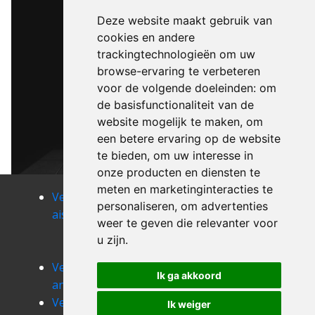
Deze website maakt gebruik van
cookies en andere
trackingtechnologieën om uw
browse-ervaring te verbeteren
voor de volgende doeleinden:
om
de basisfunctionaliteit van de
website mogelijk te maken
,
om
een betere ervaring op de website
te bieden
,
om uw interesse in
onze producten en diensten te
meten en marketinginteracties te
Verhuizen
Verhuizen
Verhuizen
personaliseren
,
om advertenties
aiseau
aiseau-
amougies
weer te geven die relevanter voor
presles
Verhuizen
u zijn
.
anderlues
Verhuizen
Verhuizen
Verhuizen
Ik ga akkoord
angre
angreau
anseroeul
Verhuizen
Verhuizen
Ik weiger