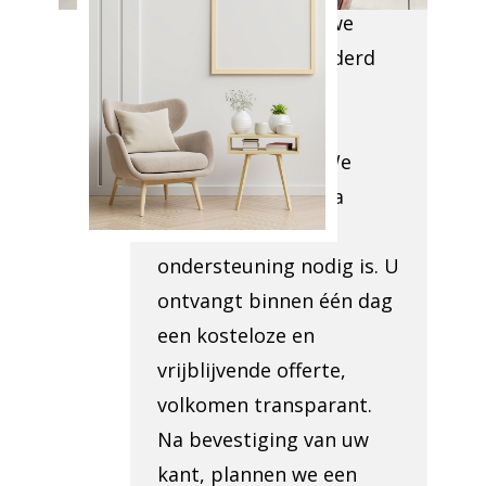
locatie, evalueren we
grondig wat verwijderd
dient te worden en
bekijken de
toegankelijkheid. We
beoordelen of extra
administratieve
ondersteuning nodig is. U
ontvangt binnen één dag
een kosteloze en
vrijblijvende offerte,
volkomen transparant.
Na bevestiging van uw
kant, plannen we een