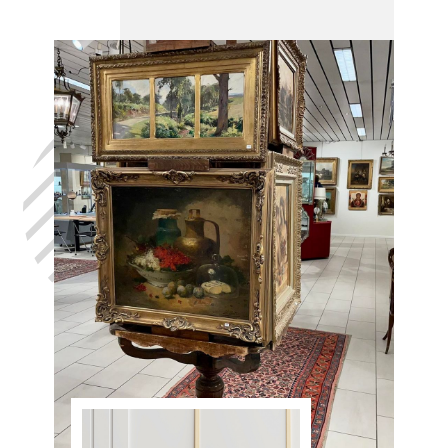
Laat uw huis
leegmaken
Adegem, in het
volste
vertrouwen,
met de hulp
van Antiek
Opkoper
Adegem
Aangekomen op uw