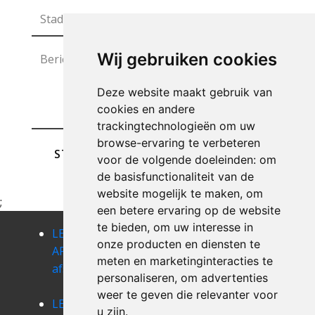
Wij gebruiken cookies
Deze website maakt gebruik van
cookies en andere
trackingtechnologieën om uw
browse-ervaring te verbeteren
STUREN
voor de volgende doeleinden:
om
de basisfunctionaliteit van de
website mogelijk te maken
,
om
;
een betere ervaring op de website
te bieden
,
om uw interesse in
LEEGMAKEN
LEEGMAKEN
LEEGMAKEN
onze producten en diensten te
APPARTEMENT
APPARTEMENT
APPARTEMENT
meten en marketinginteracties te
afsnee
appels
appelterre-
personaliseren
,
om advertenties
eichem
weer te geven die relevanter voor
LEEGMAKEN
LEEGMAKEN
LEEGMAKEN
u zijn
.