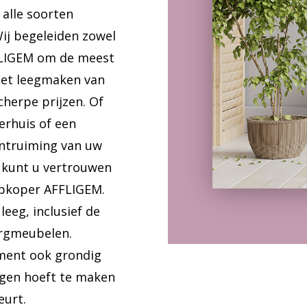
alle soorten
Wij begeleiden zowel
FFLIGEM om de meest
het leegmaken van
herpe prijzen. Of
erhuis of een
ontruiming van uw
 kunt u vertrouwen
Opkoper AFFLIGEM.
eeg, inclusief de
ergmeubelen.
ent ook grondig
rgen hoeft te maken
eurt.