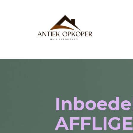
Inboede
AFFLIG