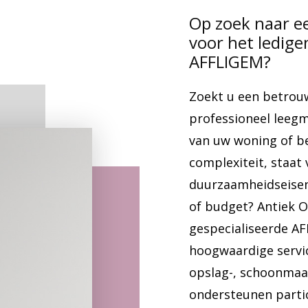
Op zoek naar e
voor het ledig
AFFLIGEM?
Zoekt u een betrou
professioneel lee
van uw woning of b
complexiteit, staat 
duurzaamheidseisen,
of budget? Antiek 
gespecialiseerde AF
hoogwaardige servic
opslag-, schoonmaak
ondersteunen parti