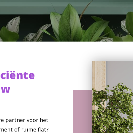
iciënte
uw
e partner voor het
ent of ruime flat?