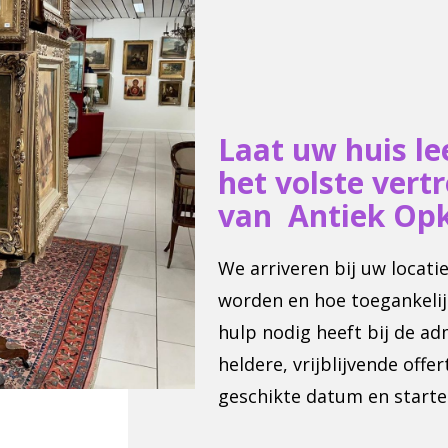
Laat uw huis l
het volste vert
van Antiek Op
We arriveren bij uw locat
worden en hoe toegankelij
hulp nodig heeft bij de ad
heldere, vrijblijvende off
geschikte datum en starte