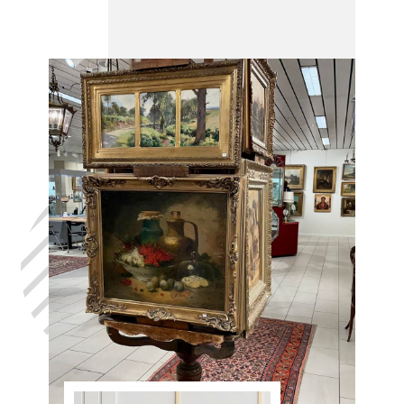
Laat uw huis
leegmaken
Namen, in het
volste
vertrouwen,
met de hulp
van Antiek
Opkoper