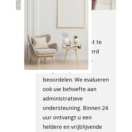
Namen
Onze medewerkers
komen uw locatie
inspecteren om vast te
stellen wat verwijderd
moet worden en de
toegankelijkheid te
beoordelen. We evalueren
ook uw behoefte aan
administratieve
ondersteuning. Binnen 24
uur ontvangt u een
heldere en vrijblijvende