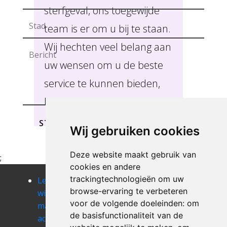
sterfgeval, ons toegewijde
team is er om u bij te staan.
Wij hechten veel belang aan
uw wensen om u de beste
service te kunnen bieden,
Namen.
STUREN
Wij gebruiken cookies
Deze website maakt gebruik van
;
cookies en andere
trackingtechnologieën om uw
Leegmaken
Leegmaken
Leegmaken
browse-ervaring te verbeteren
winkel of
winkel of
winkel of
voor de volgende doeleinden:
om
magazij
magazij achet
magazij
de basisfunctionaliteit van de
achene
agimont