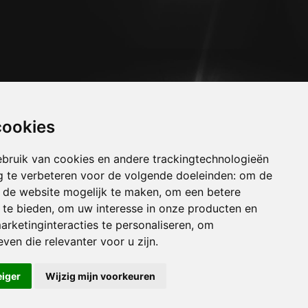
cookies
bruik van cookies en andere trackingtechnologieën
 te verbeteren voor de volgende doeleinden:
om de
an de website mogelijk te maken
,
om een betere
 te bieden
,
om uw interesse in onze producten en
arketinginteracties te personaliseren
,
om
uizen amel
ven die relevanter voor u zijn
.
uizen angleur
uizen anthisnes
eiger
Wijzig mijn voorkeuren