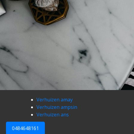
Verhuizen amay
Verhuizen ampsin
Verhuizen ans
0484648161