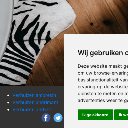
Wij gebruiken 
Deze website maakt ge
om uw browse-ervaring
basisfunctionaliteit v
ervaring op de website
diensten te meten en m
Verhuizen ambresin
Verh
advertenties weer te ge
Verhuizen andrimont
Verh
Verhuizen antheit
Verh
Ik ga akkoord
Ik w