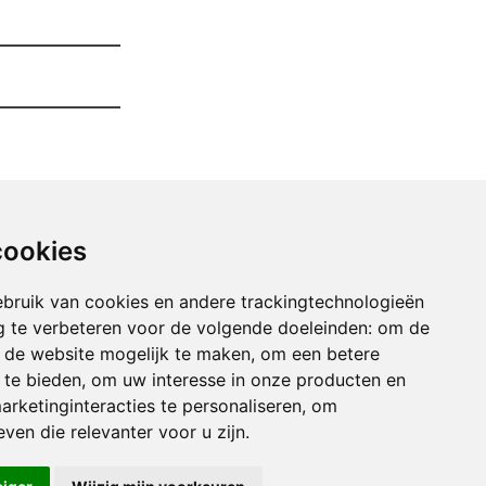
cookies
bruik van cookies en andere trackingtechnologieën
 te verbeteren voor de volgende doeleinden:
om de
an de website mogelijk te maken
,
om een betere
 te bieden
,
om uw interesse in onze producten en
arketinginteracties te personaliseren
,
om
imen Van Uw Garage arlon
ven die relevanter voor u zijn
.
imen Van Uw Garage athus
imen Van Uw Garage auby-sur-semois