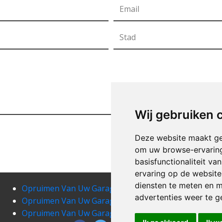
Wij gebruiken 
Deze website maakt ge
om uw browse-ervaring
basisfunctionaliteit v
ervaring op de website
diensten te meten en m
Opruimen Van Uw Garage anloy
Opru
advertenties weer te ge
Opruimen Van Uw Garage assenois
Opru
Opruimen Van Uw Garage aubange
Opru