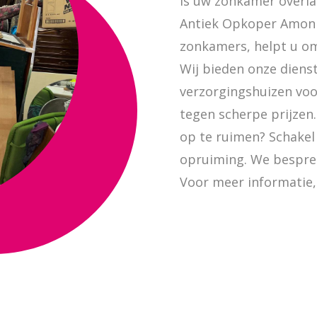
Is uw zonkamer overl
Antiek Opkoper Amonin
zonkamers, helpt u om
Wij bieden onze diens
verzorgingshuizen vo
tegen scherpe prijzen
op te ruimen? Schakel 
opruiming. We besprek
Voor meer informatie,