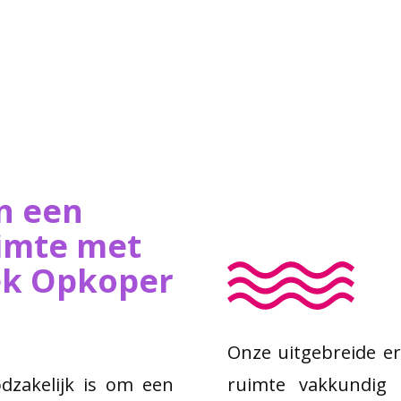
n een
imte met
iek Opkoper
Onze uitgebreide er
odzakelijk is om een
ruimte vakkundig 