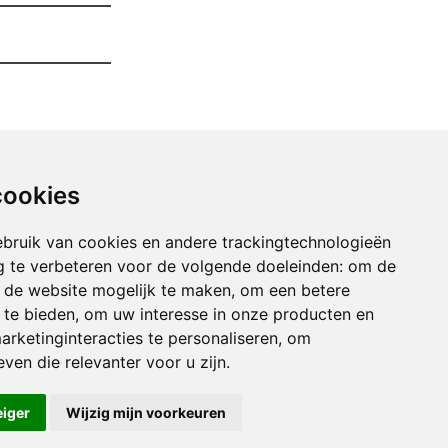
cookies
bruik van cookies en andere trackingtechnologieën
 te verbeteren voor de volgende doeleinden:
om de
an de website mogelijk te maken
,
om een betere
 te bieden
,
om uw interesse in onze producten en
arketinginteracties te personaliseren
,
om
imen Van Uw Garage anseroeul
ven die relevanter voor u zijn
.
imen Van Uw Garage arbre
uimen Van Uw Garage arquennes
eiger
Wijzig mijn voorkeuren