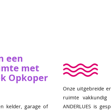
n een
imte met
iek Opkoper
Onze uitgebreide er
ruimte vakkundig 
n kelder, garage of
ANDERLUES is gespe