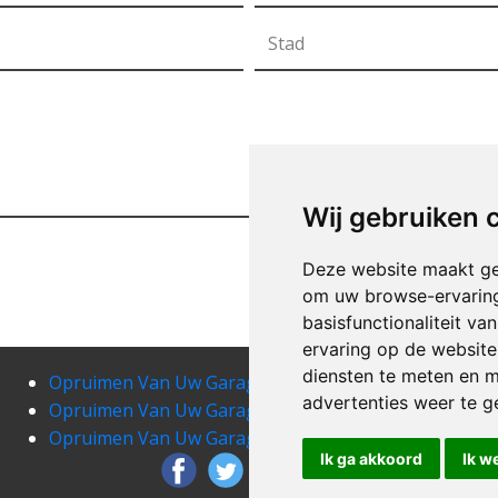
Wij gebruiken 
Deze website maakt ge
om uw browse-ervaring
basisfunctionaliteit v
ervaring op de website
diensten te meten en m
Opruimen Van Uw Garage angreau
Opru
advertenties weer te ge
Opruimen Van Uw Garage anvaing
Opru
Opruimen Van Uw Garage arc-wattripont
Opr
Ik ga akkoord
Ik w