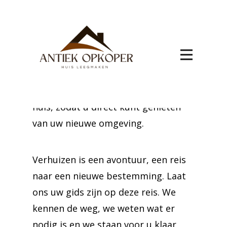
Verhuis met vertrouwen naar
Abolens dankzij onze deskundige
service. We pakken alles zorgvuldig
in, transporteren het veilig en
zetten het netjes op in uw nieuwe
huis, zodat u direct kunt genieten
van uw nieuwe omgeving.
Verhuizen is een avontuur, een reis
naar een nieuwe bestemming. Laat
ons uw gids zijn op deze reis. We
kennen de weg, we weten wat er
nodig is en we staan voor u klaar