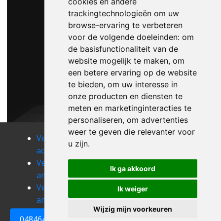
cookies en andere
trackingtechnologieën om uw
browse-ervaring te verbeteren
voor de volgende doeleinden:
om
de basisfunctionaliteit van de
website mogelijk te maken
,
om
een betere ervaring op de website
te bieden
,
om uw interesse in
onze producten en diensten te
meten en marketinginteracties te
personaliseren
,
om advertenties
weer te geven die relevanter voor
Verhuizen
Verhuizen
Verhuizen
u zijn
.
acosse
aineffe
alleur
Verhuizen
Verhuizen
Verhuizen
Ik ga akkoord
amay
ambresin
amel
Verhuizen
Verhuizen
Verhuizen
Ik weiger
ampsin
andrimont
angleur
Wijzig mijn voorkeuren
0484648161