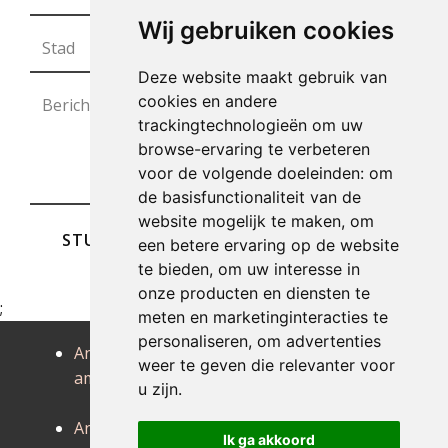
Wij gebruiken cookies
Deze website maakt gebruik van
cookies en andere
trackingtechnologieën om uw
browse-ervaring te verbeteren
voor de volgende doeleinden:
om
de basisfunctionaliteit van de
website mogelijk te maken
,
om
STUREN
een betere ervaring op de website
te bieden
,
om uw interesse in
onze producten en diensten te
;
meten en marketinginteracties te
personaliseren
,
om advertenties
Antiek
Antiek
Antiek angre
weer te geven die relevanter voor
amougies
anderlues
Antiek
u zijn
.
angreau
Antiek
Antiek
Antiek
Ik ga akkoord