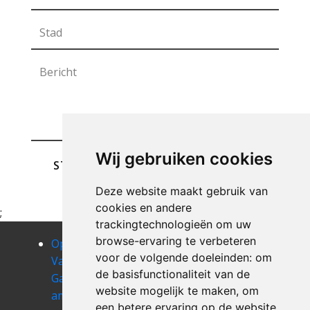
Wij gebruiken cookies
STUREN
Deze website maakt gebruik van
cookies en andere
;
trackingtechnologieën om uw
browse-ervaring te verbeteren
Opruimen
Opruimen
Opruimen
voor de volgende doeleinden:
om
Van Uw
Van Uw
Van Uw
de basisfunctionaliteit van de
Garage
Garage
Garage angre
website mogelijk te maken
,
om
amougies
anderlues
Opruimen
een betere ervaring op de website