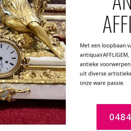
AN
AFF
Met een loopbaan va
antiquairAFFLIGEM, 
antieke voorwerpen 
uit diverse artistiek
onze ware passie.
048