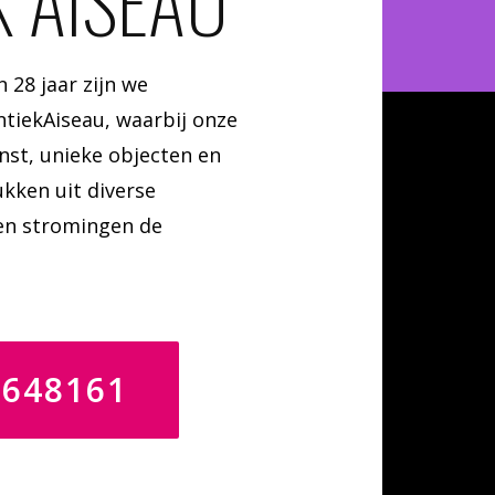
K AISEAU
28 jaar zijn we
ntiekAiseau, waarbij onze
nst, unieke objecten en
kken uit diverse
 en stromingen de
4648161