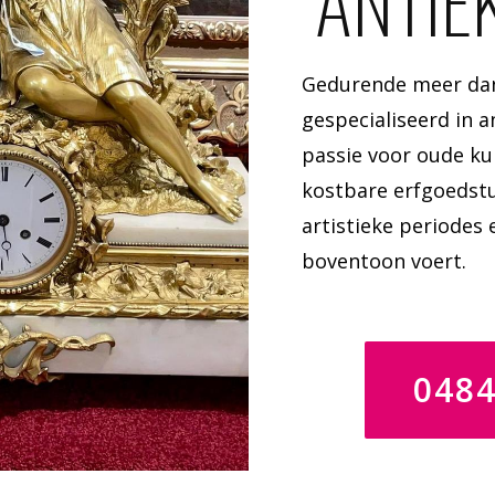
ANTIE
Gedurende meer dan 
gespecialiseerd in a
passie voor oude ku
kostbare erfgoedstu
artistieke periodes
boventoon voert.
048