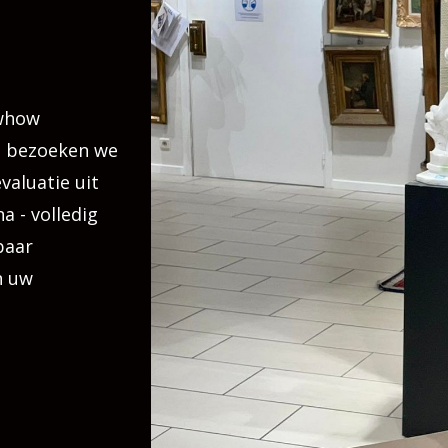
owhow
e, bezoeken we
valuatie uit
 - volledig
baar
n uw